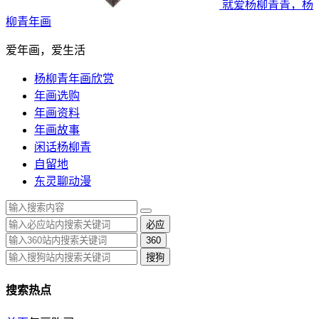
就爱杨柳青青，杨
柳青年画
爱年画，爱生活
杨柳青年画欣赏
年画选购
年画资料
年画故事
闲话杨柳青
自留地
东灵聊动漫
必应
360
搜狗
搜索热点