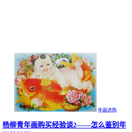
年画选购
杨柳青年画购买经验谈2——怎么鉴别年