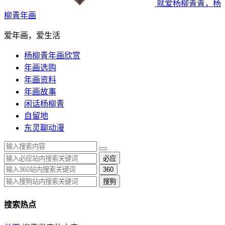
就爱杨柳青青，杨
柳青年画
爱年画，爱生活
杨柳青年画欣赏
年画选购
年画资料
年画故事
闲话杨柳青
自留地
东灵聊动漫
必应
360
搜狗
搜索热点