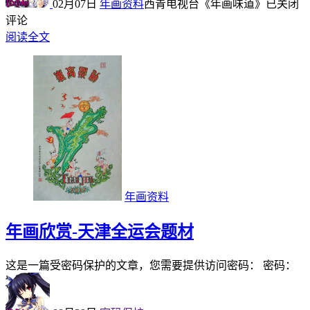
02月07日
年画资料
西青电视台《年画味道》
已关闭
评论
阅读全文
年画资料
年画欣赏-天津全运会题材
这是一篇受密码保护的文章，您需要提供访问密码： 密码：