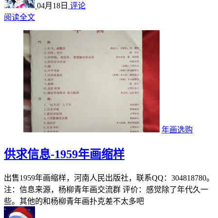
04月18日
评论
阅读全文
年画选购
供求信息-1959年画缩样
出售1959年画缩样，河南人民出版社，联系QQ：304818780。
注：信息来源，杨柳青年画交流群 评价：感觉除了年代久一
些。其他的和杨柳青年画扑克差不太多吧