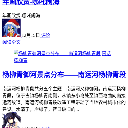
年画欣赏-哪吒闹海
年画欣赏-哪吒闹海
12月15日
评论
阅读全文
闲话
杨柳青
杨柳青御河景点分布——南运河杨柳青段
南运河杨柳青段共分五个主题 南运河又称御河。南运河杨柳
青段，位于古镇杨柳青南侧，从镇东小弯处至镇西弯曲向南接
运河故道。南运河杨柳青段改造工程带动了当地农村城市化的
建设。水清了，岸绿了，昔日破旧的...