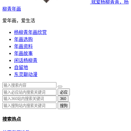
就爱杨柳青青，杨
柳青年画
爱年画，爱生活
杨柳青年画欣赏
年画选购
年画资料
年画故事
闲话杨柳青
自留地
东灵聊动漫
必应
360
搜狗
搜索热点