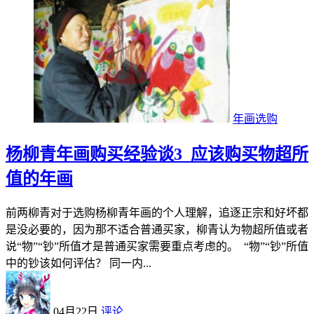
年画选购
杨柳青年画购买经验谈3_应该购买物超所
值的年画
前两柳青对于选购杨柳青年画的个人理解，追逐正宗和好坏都
是没必要的，因为那不适合普通买家，柳青认为物超所值或者
说“物”“钞”所值才是普通买家需要重点考虑的。 “物”“钞”所值
中的钞该如何评估？ 同一内...
04月22日
评论