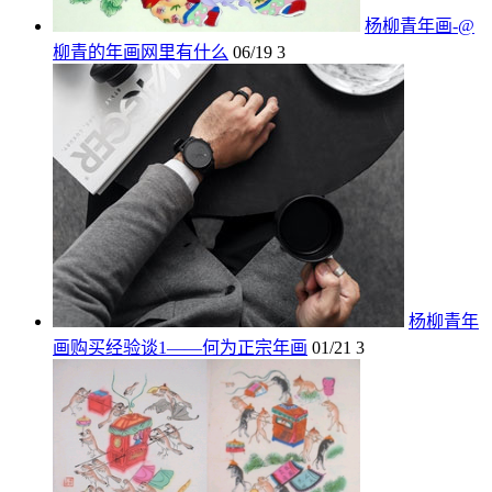
杨柳青年画-@
柳青的年画网里有什么
06/19
3
杨柳青年
画购买经验谈1——何为正宗年画
01/21
3