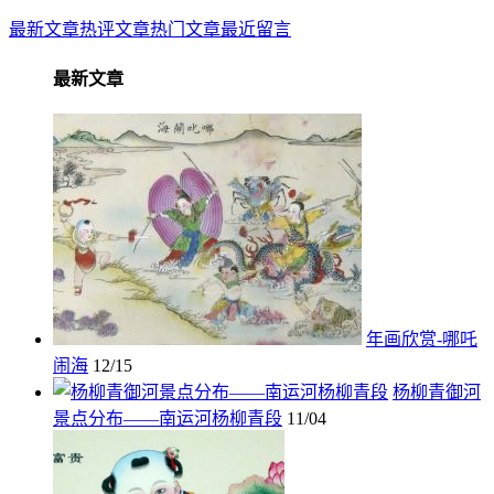
最新文章
热评文章
热门文章
最近留言
最新文章
年画欣赏-哪吒
闹海
12/15
杨柳青御河
景点分布——南运河杨柳青段
11/04