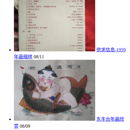
供求信息-1959
年画缩样
08/11
东丰台年画欣
赏
08/09