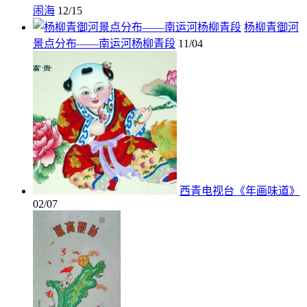
闹海
12/15
杨柳青御河
景点分布——南运河杨柳青段
11/04
西青电视台《年画味道》
02/07