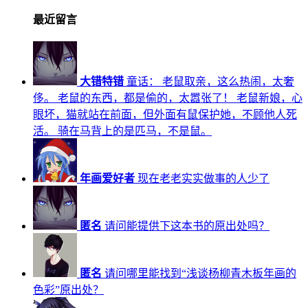
最近留言
大错特错
童话： 老鼠取亲，这么热闹，太奢
侈。 老鼠的东西，都是偷的，太嚣张了！ 老鼠新娘，心
眼坏，猫就站在前面，但外面有鼠保护她，不顾他人死
活。 骑在马背上的是匹马，不是鼠。
年画爱好者
现在老老实实做事的人少了
匿名
请问能提供下这本书的原出处吗？
匿名
请问哪里能找到“浅谈杨柳青木板年画的
色彩”原出处？