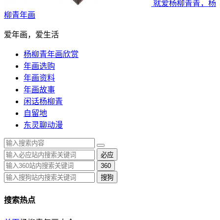
就爱杨柳青青，杨
柳青年画
爱年画，爱生活
杨柳青年画欣赏
年画选购
年画资料
年画故事
闲话杨柳青
自留地
东灵聊动漫
必应
360
搜狗
搜索热点