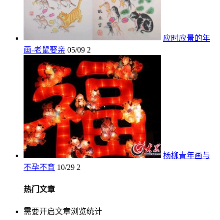
应时应景的年
画-老鼠娶亲
05/09
2
杨柳青年画与
不孕不育
10/29
2
热门文章
需要开启文章浏览统计