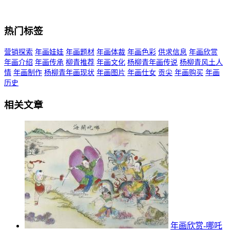
热门标签
营销探索
年画娃娃
年画题材
年画体裁
年画色彩
供求信息
年画欣赏
年画介绍
年画传承
柳青推荐
年画文化
杨柳青年画传说
杨柳青风土人
情
年画制作
杨柳青年画现状
年画图片
年画仕女
贡尖
年画购买
年画
历史
相关文章
年画欣赏-哪吒