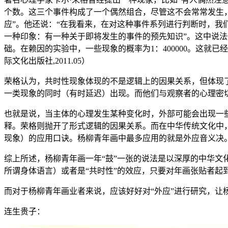
个数。这三个事件构成了一个偶然组合，尽管这不会常常发生
应”。他还说：“在我看来，在对这种事件系列进行判断时，
一种印象：有一种关于即将发生的事件的预先知识”。这中说法
础。在赖因的实验中，一些现象的概率为1：400000。这就已
际文化出版社,2011.05）
荣格认为，共时性现象体现的不是逻辑上的因果关系，但体现
一类现象的同时（有时延迟）出现。而他们与观察者的心理密
也就是说，当主体的心理发生某种变化时，外部可能会出现一
释。荣格则抛开了形式逻辑的因果关系。而在中华传统文化中
现象）的应用口诀。杨柳青年画中最多应用的就是外应音义决
综上所述，杨柳青年画一年“鼓”一张的说法是以深厚的中华文
所谓身体语言）或者是“共时性”的效应，只要对年画张贴者
而对于杨柳青年画业者来说，应该好好对“外应”进行研究，让
连生贵子：