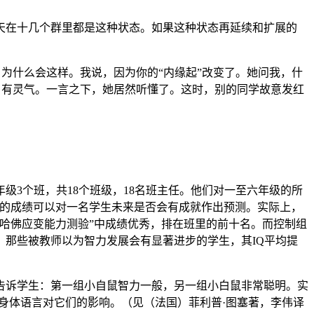
天在十几个群里都是这种状态。如果这种状态再延续和扩展的
，为什么会这样。我说，因为你的“内缘起”改变了。她问我，什
明、有灵气。一言之下，她居然听懂了。这时，别的同学故意发红
级3个班，共18个班级，18名班主任。他们对一至六年级的所
测验的成绩可以对一名学生未来是否会有成就作出预测。实际上，
哈佛应变能力测验”中成绩优秀，排在班里的前十名。而控制组
那些被教师以为智力发展会有显著进步的学生，其IQ平均提
告诉学生：第一组小自鼠智力一般，另一组小白鼠非常聪明。实
身体语言对它们的影响。（见（法国）菲利普·图塞著，李伟译