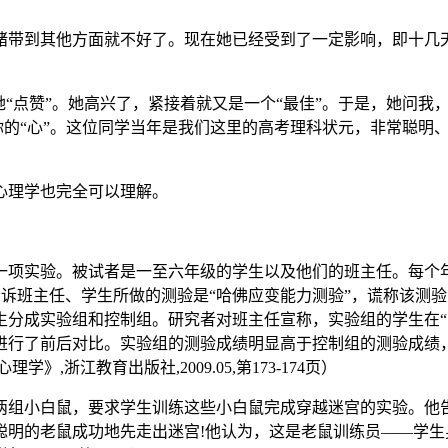
绪带到其他方面就不好了。现在她已经受到了一定影响，即十几
“点赞”。她高兴了，紧接着就又是一个“最佳”。于是，她问我
是你的“心”。这位同学当年是我们这里的高考理科状元，非常聪
心理学也完全可以理解。
一项实验。被试者是一至六年级的学生以及他们的班主任。每个年
们告诉班主任、学生所做的测验是“哈佛应变能力测验”，谎称该
生分成实验组和控制组。研究者对班主任宣称，实验组的学生在“
进行了前后对比。实验组的测验成绩明显高于控制组的测验成绩，
浙江教育出版社,2009.05,第173-174页）
两组小白鼠，要求学生训练这些小白鼠完成穿越迷宫的实验。他
聪明的老鼠成功地先走出迷宫!他认为，这是老鼠训练员——学生