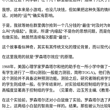
我想，这本来是小游戏，也没几块钱，但如果把这种失落的情
话，对她的“运气”确实有影响。
于是，我就等她在群里偶尔抢到一个几分钱的“最佳”时及时为她
么叫“内缘起”。我说，所谓“内缘起”不是你的思想问题，而
包做实验。她居然连续每次都是“最佳”。
这个故事看似神奇，其实有其传统文化的理论背景，而以现代
在这里我用的就是“罗森塔尔效应”的原理。
1968年，美国心理学家罗森塔尔和他的助手在一所小学中做了
有学生进行了一项IQ测验(一般能力测验，简称TOGA)。他
这个测验并不具备这种预测功能。测验之后，研究者随机将学
的学生则成绩一般。在学年结束时，对实验组和控制组的学生
高幅度显著高于控制组的学生。（见董奇、边玉芳主编,《教育心理学》,
在这个实验前，罗森塔尔还对小白鼠做了实验。罗森塔尔选了
际上，这两组小白鼠的智商是一样的。结果。那些被认为比较