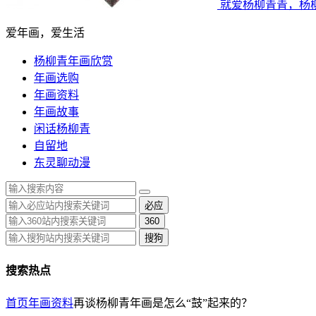
就爱杨柳青青，杨
爱年画，爱生活
杨柳青年画欣赏
年画选购
年画资料
年画故事
闲话杨柳青
自留地
东灵聊动漫
必应
360
搜狗
搜索热点
首页
年画资料
再谈杨柳青年画是怎么“鼓”起来的？