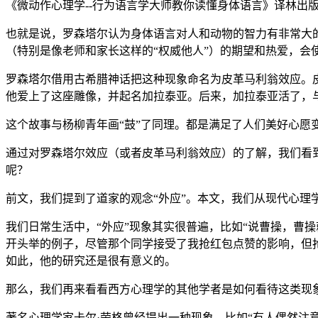
《微动作心理学--行为语言学大师教你读懂身体语言》译林出版社,20
也就是说，罗森塔尔认为身体语言对人和动物的智力有非常大
（特别是像老师和家长这样的“权威他人”）的期望和热爱，会
罗森塔尔借用古希腊神话把这种现象命名为皮革马利翁效应。
他爱上了这座雕像，并起名加拉泰亚。后来，加拉泰亚活了，
这个故事与杨柳青年画“鼓”了同理。都是满足了人们美好心
通过对罗森塔尔效应（或者皮革马利翁效应）的了解，我们看到
呢？
前文，我们提到了道家的观念“外应”。本文，我们从现代心理学
我们日常生活中，“外应”现象其实很普遍，比如“说曹操，曹
开头举的例子，尽管那个同学接受了我抢红包点赞的影响，但
如此，他的研究还是很有意义的。
那么，我们再来看看西方心理学的其他学者是如何看待这类现
著名心理学家卡尔·荣格曾经提出一种现象，比如“有人偶然