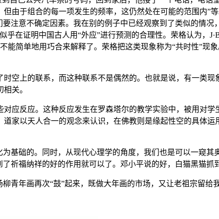
，但由于组合的每一项发生的频率，这仍然处在可能的范围内”等
我们要注意不确定因素。我在别的例子中已经观察到了类似的情况
似乎在证明中国古人用“外应”进行预测的合理性。荣格认为，J·
经不能简单地用巧合来解释了。荣格把这类现象称为“共时性”现象
了时空上的联系，而这种联系不是偶然的。也就是说，有一类现
切相关。
些对应反应。这种反应发生在罗森塔尔的教学实验中，被用对学
，道家以天人合一的观念来认识，在佛教则是缘起性空的具体运用
。
化为基础的。同时，从现代心理学的角度，我们也是可以一窥其奥
起到了祈福纳祥的好的作用就可以了。邓小平说的好，白猫黑猫抓
杨柳青年画再次“鼓”起来，既做大年画的市场，又让老祖宗留给