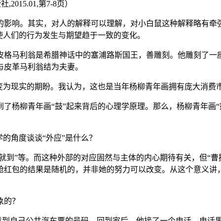
15.01,第7-8页）
的影响。其实，对人的解释可以理解，对小白鼠这种解释略有牵
使人们的行为发生与期望趋于一致的变化。
皮格马利翁是希腊神话中的塞浦路斯国王，善雕刻。他雕刻了一
与皮革马利翁结为夫妻。
愿变为现实的期盼。我认为，这也是当年杨柳青年画拥有庞大消费
了杨柳青年画“鼓”起来背后的心理学原理。那么，杨柳青年画“
的角度谈谈“外应”是什么？
操就到”等。而这种外部的对应固然与主体的内心期待有关，但“
抢红包的结果是随机的，并非她的努力可以改变。从这个意义讲
象的？
注意到自己公共汽车票的号码，回到家后，他接了一个电话，电话