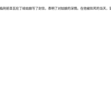
临刑前圣瓦伦丁给姑娘写了封信，表明了对姑娘的深情。在他被处死的当天，盲