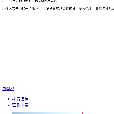
①引自冯唐的"很多了不起和钱没关系"
②情人节来历的一个版本——古罗马青年基督教传教士圣瓦伦丁，冒险传播基
自留地
柳青推荐
营销探索