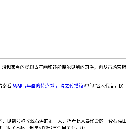
。想起家乡的杨柳青年画和还能偶尔见到的习俗，再从市场营销
请参看
杨柳青年画的特点(柳青说之传播篇)
中的“名人代言，民
本，见到号称收藏石涛的第一人，指着此人最珍爱的一套石涛山
这，很了不起，但是和钱没有任何关系。①