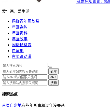
就爱杨柳青青，杨
爱年画，爱生活
杨柳青年画欣赏
年画选购
年画资料
年画故事
闲话杨柳青
自留地
东灵聊动漫
必应
360
搜狗
搜索热点
首页
自留地
有些年画事和过年没关系