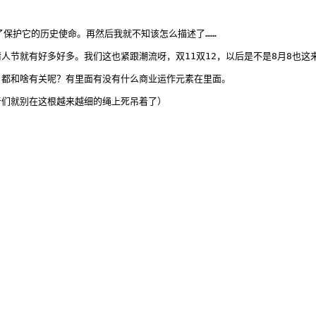
了保护它的历史使命。再然后我就不知该怎么描述了……
人节就有好多好多。我们这也紧跟潮流呀，双11双12，以后是不是8月8也
日都和啥有关呢？有里面有没有什么商业运作元素在里面。
者们就别在这根越来越细的绳上死吊着了）