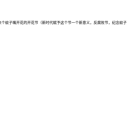
这来个蚊子嘴开花的开花节（新时代赋予这个节一个新意义，反腐败节，纪念