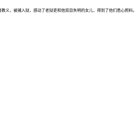
督教义，被捕入狱，感动了老狱吏和他双目失明的女儿，得到了他们悉心照料。