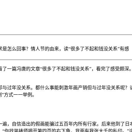
是怎么回事？情人节的由来，读“很多了不起和钱没关系”有感
看了一篇冯唐的文章“很多了不起和钱没关系”，看完了感受颇深
却与过年没关系。都什么事能刺激年画产销但与过年没关系呢？
例”方式一一举例。
一遍，自信造出的假画能骗过五百年内所有行家。后来他到了日
：“你找装裱师揭开第四页的右下角，背面有我张大千的私印。”