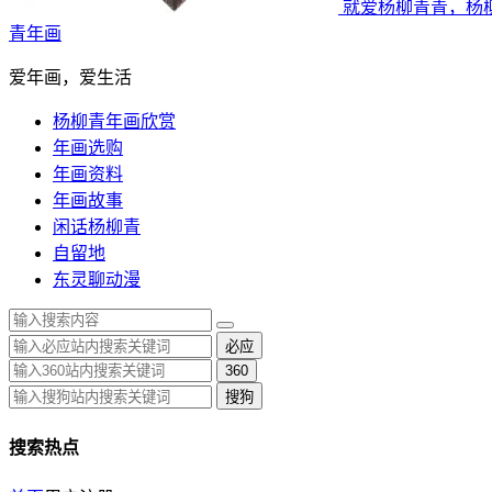
就爱杨柳青青，杨
青年画
爱年画，爱生活
杨柳青年画欣赏
年画选购
年画资料
年画故事
闲话杨柳青
自留地
东灵聊动漫
必应
360
搜狗
搜索热点