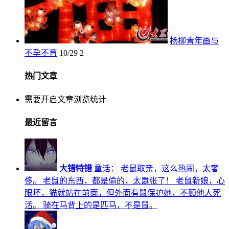
杨柳青年画与
不孕不育
10/29
2
热门文章
需要开启文章浏览统计
最近留言
大错特错
童话： 老鼠取亲，这么热闹，太奢
侈。 老鼠的东西，都是偷的，太嚣张了！ 老鼠新娘，心
眼坏，猫就站在前面，但外面有鼠保护她，不顾他人死
活。 骑在马背上的是匹马，不是鼠。