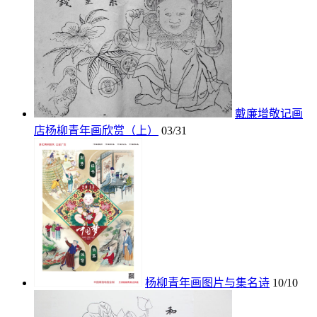
戴廉增敬记画
店杨柳青年画欣赏（上）
03/31
杨柳青年画图片与集名诗
10/10