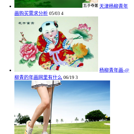
天津杨柳青年
画购买需求分析
05/03
4
杨柳青年画-@
柳青的年画网里有什么
06/19
3