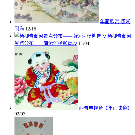
年画欣赏-哪吒
闹海
12/15
杨柳青御河
景点分布——南运河杨柳青段
11/04
西青电视台《年画味道》
02/07