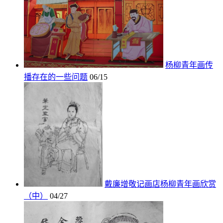
杨柳青年画传
播存在的一些问题
06/15
戴廉增敬记画店杨柳青年画欣赏
（中）
04/27