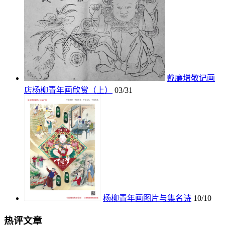
戴廉增敬记画
店杨柳青年画欣赏（上）
03/31
杨柳青年画图片与集名诗
10/10
热评文章