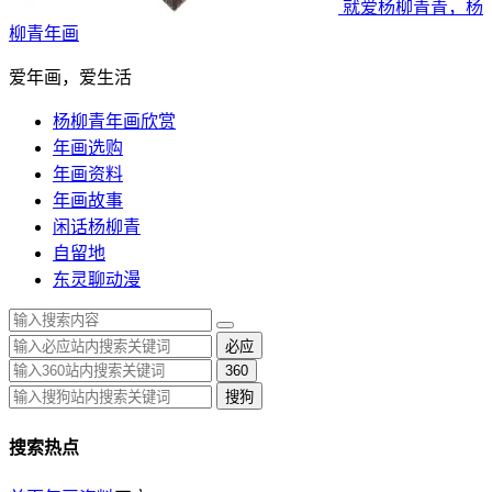
就爱杨柳青青，杨
柳青年画
爱年画，爱生活
杨柳青年画欣赏
年画选购
年画资料
年画故事
闲话杨柳青
自留地
东灵聊动漫
必应
360
搜狗
搜索热点