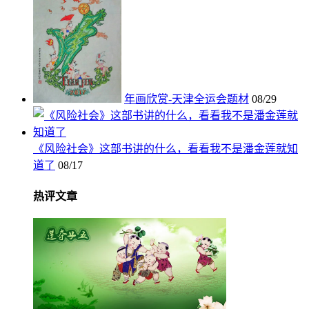
年画欣赏-天津全运会题材
08/29
《风险社会》这部书讲的什么，看看我不是潘金莲就知
道了
08/17
热评文章