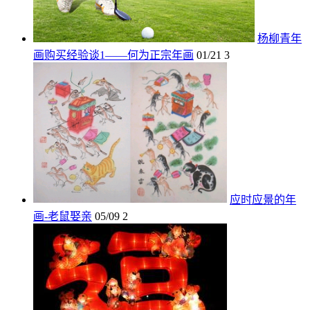
杨柳青年
画购买经验谈1——何为正宗年画
01/21
3
应时应景的年
画-老鼠娶亲
05/09
2