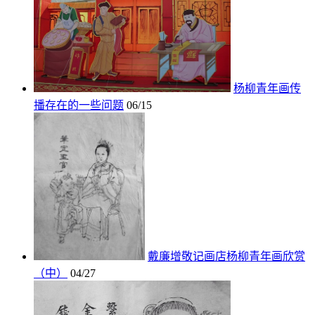
杨柳青年画传
播存在的一些问题
06/15
戴廉增敬记画店杨柳青年画欣赏
（中）
04/27