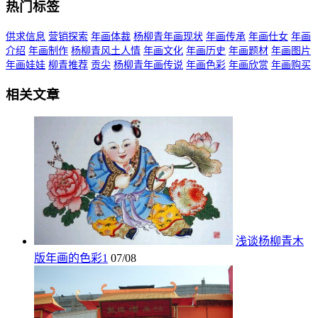
热门标签
供求信息
营销探索
年画体裁
杨柳青年画现状
年画传承
年画仕女
年画
介绍
年画制作
杨柳青风土人情
年画文化
年画历史
年画题材
年画图片
年画娃娃
柳青推荐
贡尖
杨柳青年画传说
年画色彩
年画欣赏
年画购买
相关文章
浅谈杨柳青木
版年画的色彩1
07/08