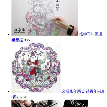
杨柳青年画班
半年报
03/25
义成永年画 走过百年兴衰
(评)
02/20