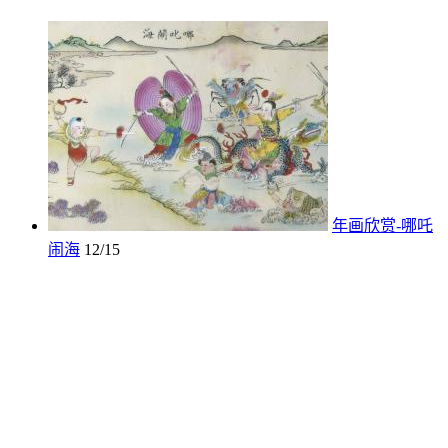
年画欣赏-哪吒
闹海
12/15