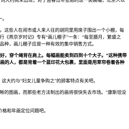
”一词大约尚未出现，对于迎春过年张贴的这一类画幅，北京人以
一。
售。这些人在闹市或人来人往的胡同里用席子围出一个小棚，每
行《燕京岁时记》专有“画儿棚子”一条：“每至腊月，繁盛之
选品种，画儿棚子应是一种有效的集中销售方式。
卷好，穿个绳背在肩上。每幅画能卖到四到十个大子。”这种携带
卖画的人，都是背着一个蓝印花大包裹，里面是用草帘卷着各种
这大约与“妇女儿童争购之”的顾客特点有关吧。
晰的图画，而那些老方法制出的画将很快失去市场。”康斯坦没
价格和年画定位问题吧。