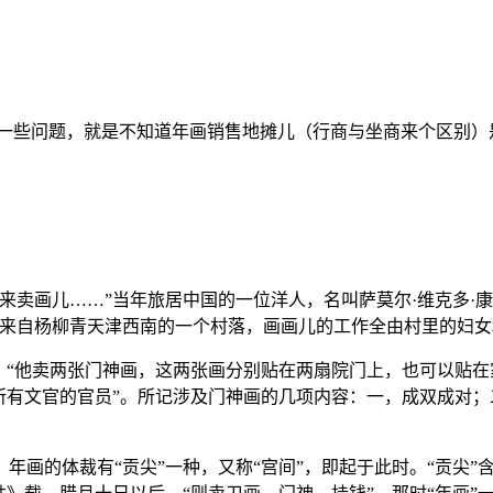
一些问题，就是不知道年画销售地摊儿（行商与坐商来个区别）
儿来卖画儿……”当年旅居中国的一位洋人，名叫萨莫尔·维克多
都来自杨柳青天津西南的一个村落，画画儿的工作全由村里的妇女
，“他卖两张门神画，这两张画分别贴在两扇院门上，也可以贴在
所有文官的官员”。所记涉及门神画的几项内容：一，成双成对
画的体裁有“贡尖”一种，又称“宫间”，即起于此时。“贡尖”含