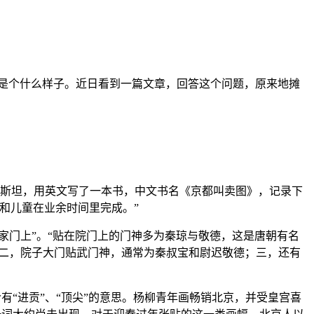
是个什么样子。近日看到一篇文章，回答这个问题，原来地摊
·康斯坦，用英文写了一本书，中文书名《京都叫卖图》，记录下
和儿童在业余时间里完成。”
家门上”。“贴在院门上的门神多为秦琼与敬德，这是唐朝有名
；二，院子大门贴武门神，通常为秦叔宝和尉迟敬德；三，还有
有“进贡”、“顶尖”的意思。杨柳青年画畅销北京，并受皇宫喜