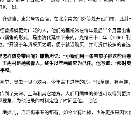
纪胜》载，腊月十日以后，“则卖卫画、门神、挂钱”。那时“年画
可见一斑。
、齐健隆、忠兴号等画店，在北京崇文门外等处开设门市，此其
些经营规模更为广泛的人，他们的画常常在每年最后半个月里出
市销售的形式，是由清代延续下来的，光绪三十二年（1906）刊
也。”开设于年货采买之期，便于就近购买，并可提供较多的备
是怎样随身带画呢？康斯坦记：“小贩们用一条苇帘子把这些画
。王树村是杨柳青人，终生以年画研究为己任。他写道：“那时
持平整。
亮堂；臭虫一见心欢喜，今年盖下过年的房。”似童谣，有童趣，
已传到了天津、上海和其它地方，人们用同样的价钱可以得到更清
观视角，为他记录的材料定位了时间区位。（完）
，地摊儿，连走街串巷的都有。如今少有地摊，也许更多是因为