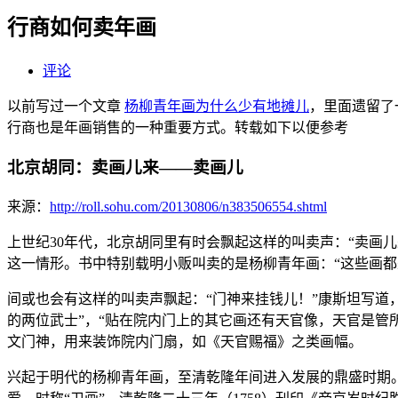
行商如何卖年画
评论
以前写过一个文章
杨柳青年画为什么少有地摊儿
，里面遗留了
行商也是年画销售的一种重要方式。转载如下以便参考
北京胡同：卖画儿来——卖画儿
来源：
http://roll.sohu.com/20130806/n383506554.shtml
上世纪30年代，北京胡同里有时会飘起这样的叫卖声：“卖画
这一情形。书中特别载明小贩叫卖的是杨柳青年画：“这些画
间或也会有这样的叫卖声飘起：“门神来挂钱儿！”康斯坦写道
的两位武士”，“贴在院内门上的其它画还有天官像，天官是管
文门神，用来装饰院内门扇，如《天官赐福》之类画幅。
兴起于明代的杨柳青年画，至清乾隆年间进入发展的鼎盛时期。年