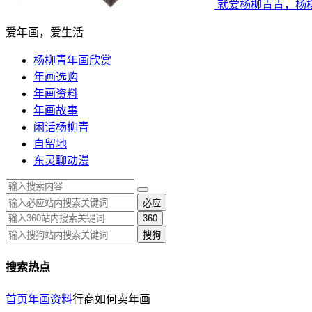
就爱杨柳青青，杨
爱年画，爱生活
杨柳青年画欣赏
年画选购
年画资料
年画故事
闲话杨柳青
自留地
东灵聊动漫
必应
360
搜狗
搜索热点
首页
年画资料
行商如何卖年画