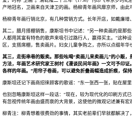
爱，时称“卫画”。清乾隆二十三年（1758）刊印《帝京岁时
产地冠名，卫画来自天津卫的画。杨柳青年画风靡京师，由此
杨柳青年画行销北京，有几种营销方式。长年开店，如戴廉增
其二，腊月搭棚销售，康斯坦书中记述：“另一种卖画的是那
人都用其富有特色的歌声来吸引过路行人，赢得买主。”这种设
区，支搭席棚，售卖画片。妇女儿童争购之，亦所以点缀年华
其三，走街串巷的贩卖。那些吆喝“卖画儿来卖画儿”的小贩，
方法，年画艺术研究家王树村《漫谈民间年画》一文可予印证
各样的年画。”用帘子卷画，可以避免折叠画幅造成折痕，保
康斯坦还记下画商招徕顾客的歌谣：“东一张西一张，贴在屋里
也别忽略康斯坦这样一段话：“现在，较为现代化的印刷方式
有忽视传统年画由盛而衰的大背景，这使他的微观记述兼有宏
柳青注：柳青想着很费劲的事情，其实老前辈们早就都解决了