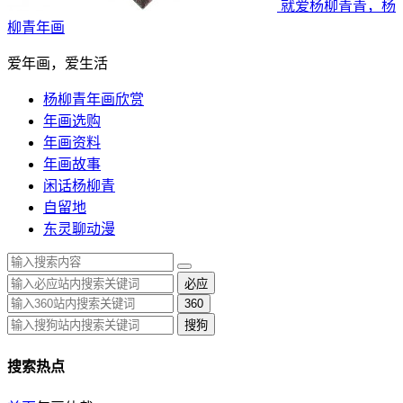
就爱杨柳青青，杨
柳青年画
爱年画，爱生活
杨柳青年画欣赏
年画选购
年画资料
年画故事
闲话杨柳青
自留地
东灵聊动漫
必应
360
搜狗
搜索热点