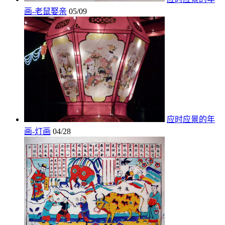
画-老鼠娶亲
05/09
应时应景的年
画-灯画
04/28