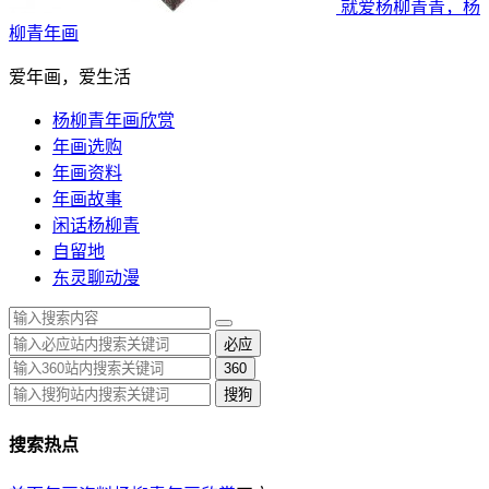
就爱杨柳青青，杨
柳青年画
爱年画，爱生活
杨柳青年画欣赏
年画选购
年画资料
年画故事
闲话杨柳青
自留地
东灵聊动漫
必应
360
搜狗
搜索热点