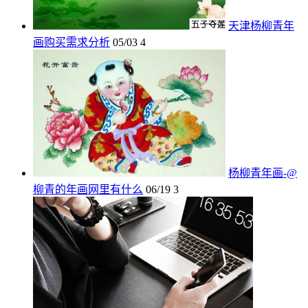
天津杨柳青年
画购买需求分析
05/03
4
杨柳青年画-@
柳青的年画网里有什么
06/19
3