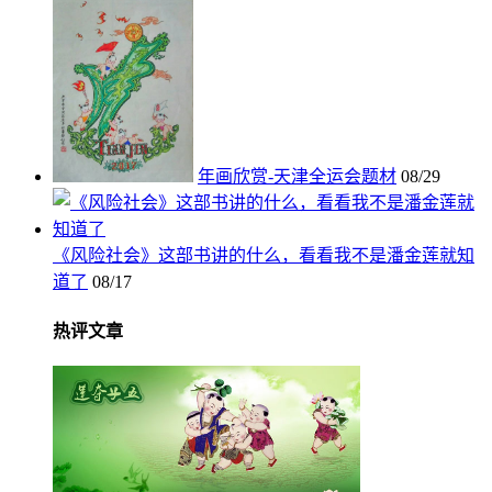
年画欣赏-天津全运会题材
08/29
《风险社会》这部书讲的什么，看看我不是潘金莲就知
道了
08/17
热评文章