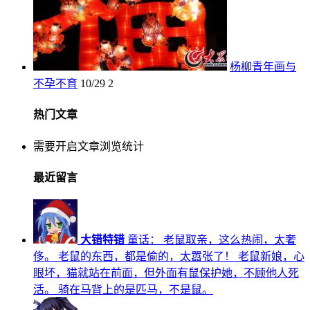
杨柳青年画与
不孕不育
10/29
2
热门文章
需要开启文章浏览统计
最近留言
大错特错
童话： 老鼠取亲，这么热闹，太奢
侈。 老鼠的东西，都是偷的，太嚣张了！ 老鼠新娘，心
眼坏，猫就站在前面，但外面有鼠保护她，不顾他人死
活。 骑在马背上的是匹马，不是鼠。