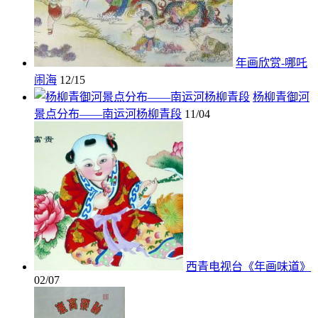
年画欣赏-哪吒
闹海
12/15
杨柳青御河
景点分布——南运河杨柳青段
11/04
西青电视台《年画味道》
02/07