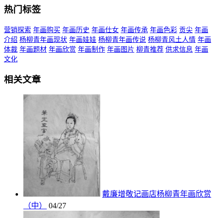
热门标签
营销探索
年画购买
年画历史
年画仕女
年画传承
年画色彩
贡尖
年画
介绍
杨柳青年画现状
年画娃娃
杨柳青年画传说
杨柳青风土人情
年画
体裁
年画题材
年画欣赏
年画制作
年画图片
柳青推荐
供求信息
年画
文化
相关文章
戴廉增敬记画店杨柳青年画欣赏
（中）
04/27