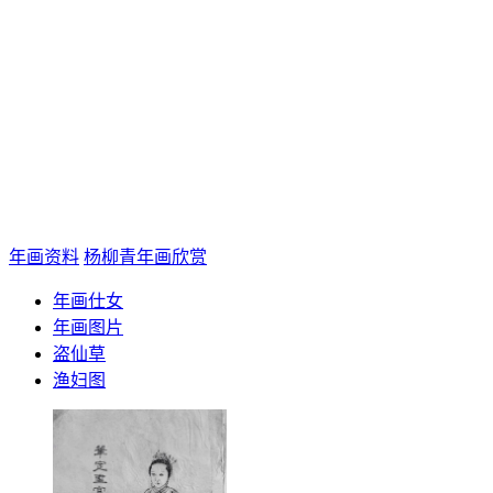
年画资料
杨柳青年画欣赏
年画仕女
年画图片
盗仙草
渔妇图