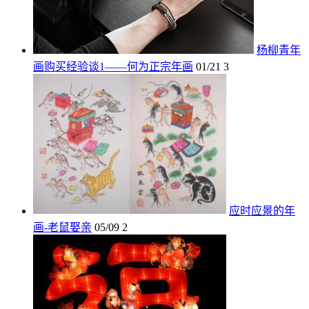
杨柳青年
画购买经验谈1——何为正宗年画
01/21
3
应时应景的年
画-老鼠娶亲
05/09
2