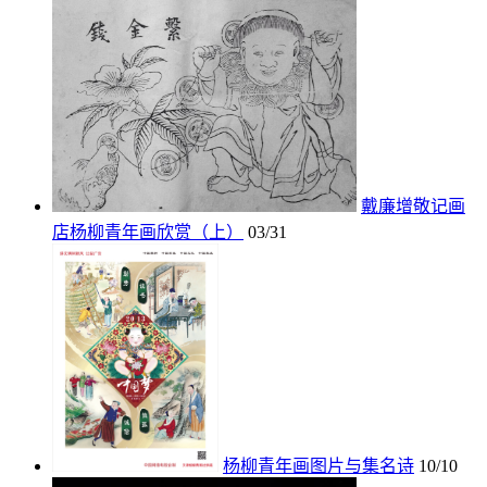
戴廉增敬记画
店杨柳青年画欣赏（上）
03/31
杨柳青年画图片与集名诗
10/10