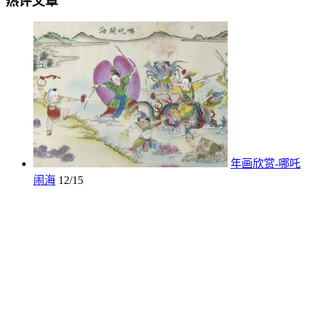
热评文章
年画欣赏-哪吒
闹海
12/15