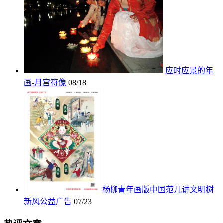
应时应景的年
画-月宫符像
08/18
杨柳青年画版中国范儿讲文明树
新风公益广告
07/23