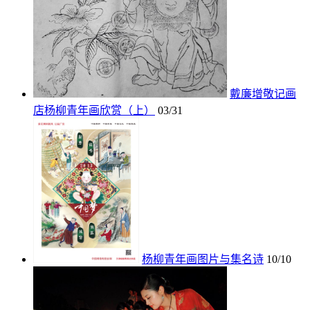
戴廉增敬记画
店杨柳青年画欣赏（上）
03/31
杨柳青年画图片与集名诗
10/10