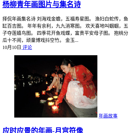
杨柳青年画图片与集名诗
择侃年画集名诗 刘海戏金蟾，五福寿星图。 渔妇白蛇传，鱼
缸百吉图。 年年有余利，九九消寒图。 欢天喜地叫蝈蝈，五
子夺莲嬉鸟图。 四季花开鱼戏蝶，富贵平安母子图。 抱桃分
瓜十不闹，顽童博戏抖空竹。 金玉...
10月10日
评论
年画故事
应时应景的年画-月宫符像