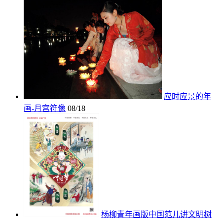
应时应景的年
画-月宫符像
08/18
杨柳青年画版中国范儿讲文明树