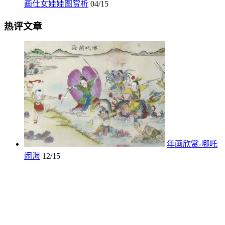
画仕女娃娃图赏析
04/15
热评文章
年画欣赏-哪吒
闹海
12/15