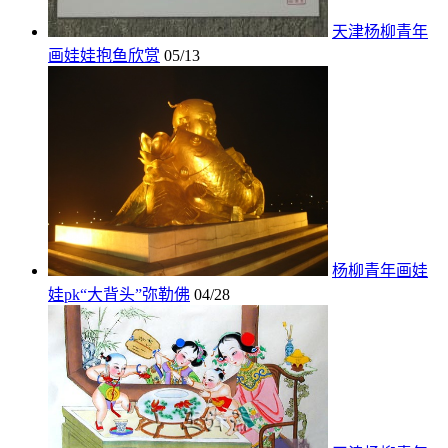
天津杨柳青年
画娃娃抱鱼欣赏
05/13
杨柳青年画娃
娃pk“大背头”弥勒佛
04/28