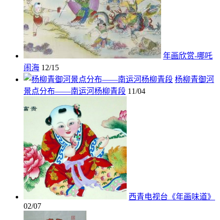
年画欣赏-哪吒
闹海
12/15
杨柳青御河
景点分布——南运河杨柳青段
11/04
西青电视台《年画味道》
02/07