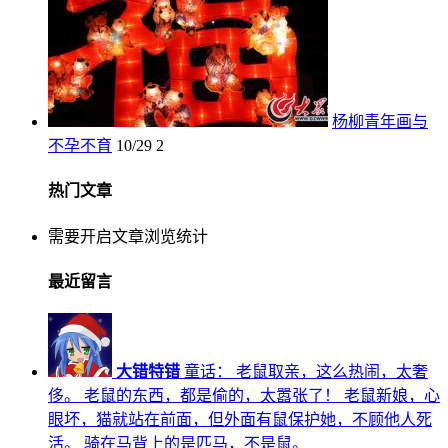
杨柳青年画与
不孕不育
10/29
2
热门文章
需要开启文章浏览统计
最近留言
大错特错
童话： 老鼠取亲，这么热闹，太奢
侈。 老鼠的东西，都是偷的，太嚣张了！ 老鼠新娘，心
眼坏，猫就站在前面，但外面有鼠保护她，不顾他人死
活。 骑在马背上的是匹马，不是鼠。