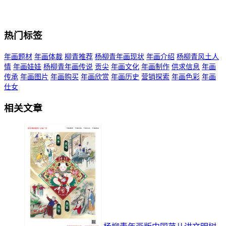
热门标签
年画题材
年画体裁
柳青推荐
杨柳青年画现状
年画介绍
杨柳青风土人
情
年画娃娃
杨柳青年画传说
贡尖
年画文化
年画制作
供求信息
年画
传承
年画图片
年画购买
年画欣赏
年画历史
营销探索
年画色彩
年画
仕女
相关文章