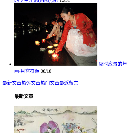
的孪生兄弟(组图)(转)
12/31
应时应景的年
画-月宫符像
08/18
最新文章
热评文章
热门文章
最近留言
最新文章