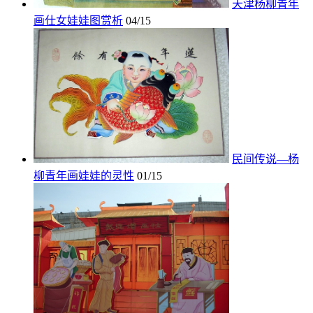
天津杨柳青年
画仕女娃娃图赏析
04/15
民间传说—杨
柳青年画娃娃的灵性
01/15