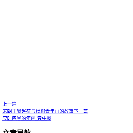
上一篇
宋朝王爷赵符与杨柳青年画的故事
下一篇
应时应景的年画-春牛图