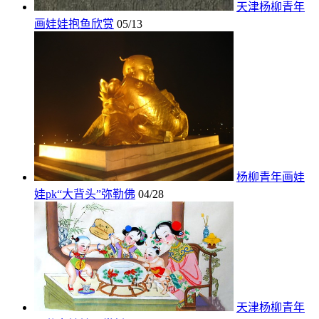
天津杨柳青年
画娃娃抱鱼欣赏
05/13
杨柳青年画娃
娃pk“大背头”弥勒佛
04/28
天津杨柳青年