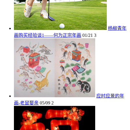
杨柳青年
画购买经验谈1——何为正宗年画
01/21
3
应时应景的年
画-老鼠娶亲
05/09
2