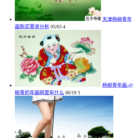
天津杨柳青年
画购买需求分析
05/03
4
杨柳青年画-@
柳青的年画网里有什么
06/19
3