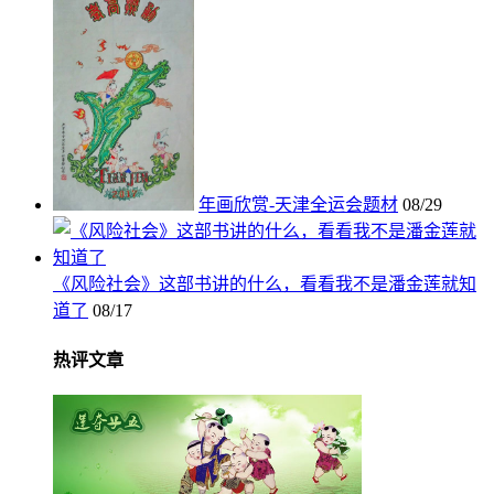
年画欣赏-天津全运会题材
08/29
《风险社会》这部书讲的什么，看看我不是潘金莲就知
道了
08/17
热评文章