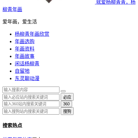
就爱杨柳青青，杨
柳青年画
爱年画，爱生活
杨柳青年画欣赏
年画选购
年画资料
年画故事
闲话杨柳青
自留地
东灵聊动漫
必应
360
搜狗
搜索热点