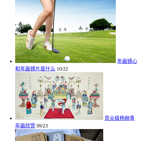
年画镜心
和年画镜片是什么
10/22
贡尖级杨柳青
年画欣赏
09/23