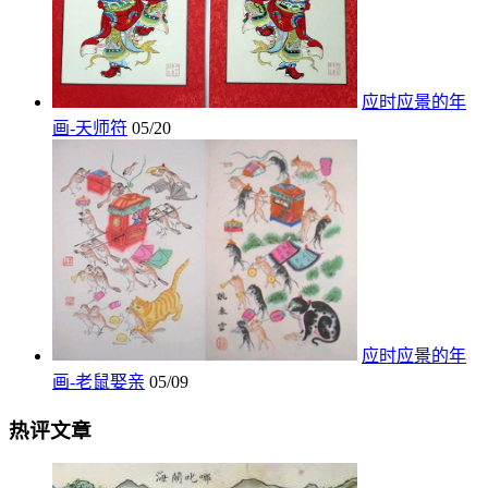
应时应景的年
画-天师符
05/20
应时应景的年
画-老鼠娶亲
05/09
热评文章