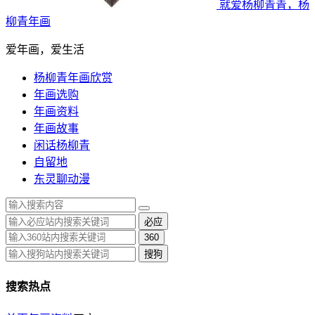
就爱杨柳青青，杨
柳青年画
爱年画，爱生活
杨柳青年画欣赏
年画选购
年画资料
年画故事
闲话杨柳青
自留地
东灵聊动漫
必应
360
搜狗
搜索热点