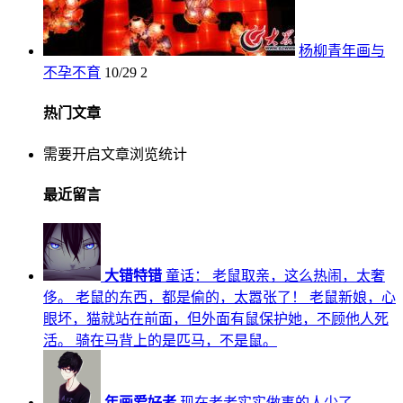
杨柳青年画与
不孕不育
10/29
2
热门文章
需要开启文章浏览统计
最近留言
大错特错
童话： 老鼠取亲，这么热闹，太奢
侈。 老鼠的东西，都是偷的，太嚣张了！ 老鼠新娘，心
眼坏，猫就站在前面，但外面有鼠保护她，不顾他人死
活。 骑在马背上的是匹马，不是鼠。
年画爱好者
现在老老实实做事的人少了