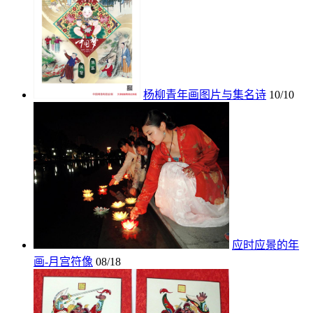
杨柳青年画图片与集名诗
10/10
应时应景的年
画-月宫符像
08/18