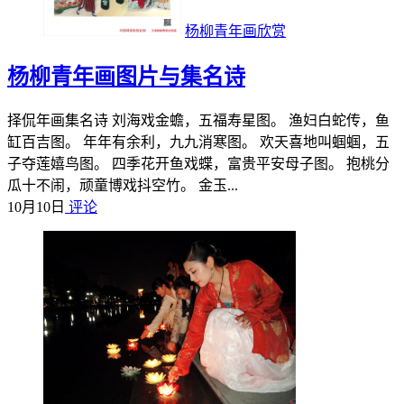
杨柳青年画欣赏
杨柳青年画图片与集名诗
择侃年画集名诗 刘海戏金蟾，五福寿星图。 渔妇白蛇传，鱼
缸百吉图。 年年有余利，九九消寒图。 欢天喜地叫蝈蝈，五
子夺莲嬉鸟图。 四季花开鱼戏蝶，富贵平安母子图。 抱桃分
瓜十不闹，顽童博戏抖空竹。 金玉...
10月10日
评论