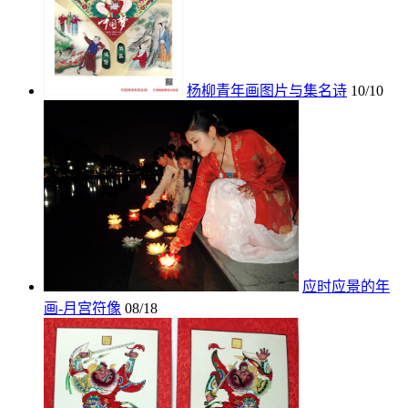
杨柳青年画图片与集名诗
10/10
应时应景的年
画-月宫符像
08/18