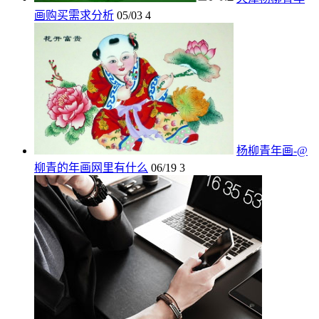
画购买需求分析
05/03
4
杨柳青年画-@
柳青的年画网里有什么
06/19
3