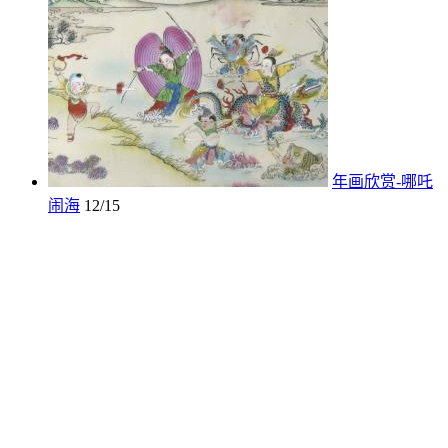
年画欣赏-哪吒
闹海
12/15