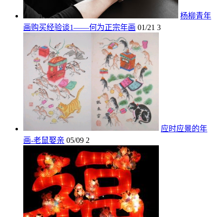
杨柳青年
画购买经验谈1——何为正宗年画
01/21
3
应时应景的年
画-老鼠娶亲
05/09
2