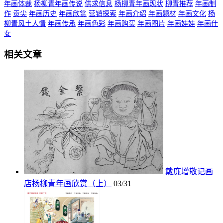
年画体裁
杨柳青年画传说
供求信息
杨柳青年画现状
柳青推荐
年画制
作
贡尖
年画历史
年画欣赏
营销探索
年画介绍
年画题材
年画文化
杨
柳青风土人情
年画传承
年画色彩
年画购买
年画图片
年画娃娃
年画仕
女
相关文章
戴廉增敬记画
店杨柳青年画欣赏（上）
03/31